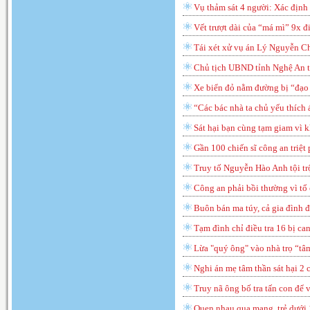
Vụ thảm sát 4 người: Xác định
Vết trượt dài của “má mì” 9x đ
Tái xét xử vụ án Lý Nguyễn C
Chủ tịch UBND tỉnh Nghệ An t
Xe biển đỏ nằm đường bị “đạo 
“Các bác nhà ta chủ yếu thích 
Sát hại bạn cùng tạm giam vì 
Gần 100 chiến sĩ công an triệt
Truy tố Nguyễn Hào Anh tội tr
Công an phải bồi thường vì t
Buôn bán ma túy, cả gia đình đ
Tạm đình chỉ điều tra 16 bị ca
Lừa "quý ông" vào nhà trọ “tâ
Nghi án mẹ tâm thần sát hại 2 
Truy nã ông bố tra tấn con để 
Quen nhau qua mạng, trẻ dưới 1