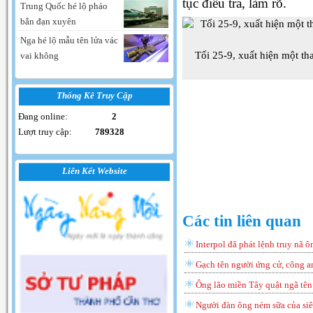
tục điều tra, làm rõ.
Trung Quốc hé lộ pháo
bắn đạn xuyên
Nga hé lộ mẫu tên lửa vác
Tối 25-9, xuất hiện một th
vai không
Thống Kê Truy Cập
Đang online:
2
Lượt truy cập:
789328
Liên Kết Website
Các tin liên quan
Interpol đã phát lệnh truy nã
Gạch tên người ứng cử, công an
Ông lão miền Tây quật ngã tên
Người đàn ông ném sữa của siêu