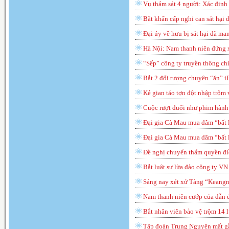
Vụ thảm sát 4 người: Xác định
Bắt khẩn cấp nghi can sát hại 
Đại úy về hưu bị sát hại dã ma
Hà Nội: Nam thanh niên đứng 
“Sếp” công ty truyền thông ch
Bắt 2 đối tượng chuyên “ăn” i
Kẻ gian táo tợn đột nhập trộm
Cuộc rượt đuổi như phim hành 
Đại gia Cà Mau mua dâm “bất lực
Đại gia Cà Mau mua dâm “bất lực
Đề nghị chuyển thẩm quyền đi
Bắt luật sư lừa đảo công ty V
Sáng nay xét xử Tàng “Keangn
Nam thanh niên cướp của dẫn 
Bắt nhân viên bảo vệ trộm 14 
Tập đoàn Trung Nguyên mất gần