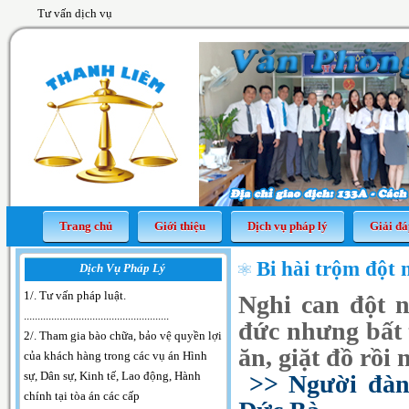
Tư vấn dịch vụ
Trang chủ
Giới thiệu
Dịch vụ pháp lý
Giải đá
Bi hài trộm đột
Dịch Vụ Pháp Lý
1/. Tư vấn pháp luật
.
Nghi can đột 
.....................................................
đức nhưng bất 
2/. Tham gia bào chữa, bảo vệ quyền lợi
ăn, giặt đồ rồi
của khách hàng trong các vụ án Hình
sự, Dân sự, Kinh tế, Lao động, Hành
>> Người đàn 
chính tại tòa án các cấp