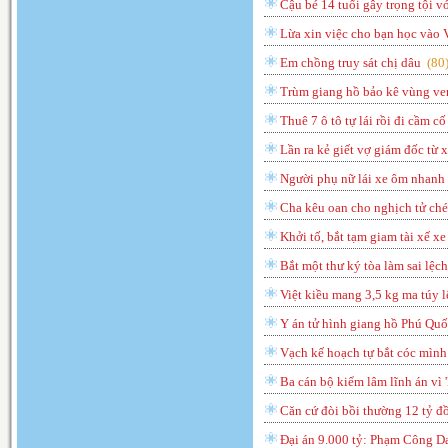
Cậu bé 14 tuổi gây trọng tội vớ
Lừa xin việc cho bạn học vào V
Em chồng truy sát chị dâu
(
80
Trùm giang hồ bảo kê vùng ven
Thuê 7 ô tô tự lái rồi đi cầm c
Lần ra kẻ giết vợ giám đốc từ 
Người phụ nữ lái xe ôm nhanh t
Cha kêu oan cho nghịch tử ch
Khởi tố, bắt tạm giam tài xế x
Bắt một thư ký tòa làm sai lệch
Việt kiều mang 3,5 kg ma túy 
Y án tử hình giang hồ Phú Quố
Vạch kế hoạch tự bắt cóc mình 
Ba cán bộ kiểm lâm lĩnh án vì '
Căn cứ đòi bồi thường 12 tỷ đồ
Đại án 9.000 tỷ: Phạm Công D