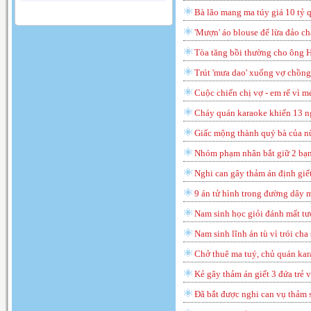
Bà lão mang ma túy giá 10 tỷ q
'Mượn' áo blouse để lừa đảo ch
Tòa tăng bồi thường cho ông 
Trút 'mưa dao' xuống vợ chồn
Cuộc chiến chị vợ - em rể vì mé
Cháy quán karaoke khiến 13 ng
Giấc mộng thành quý bà của n
Nhóm phạm nhân bắt giữ 2 bạn 
Nghi can gây thảm án định giết
9 án tử hình trong đường dây
Nam sinh học giỏi đánh mất tươ
Nam sinh lĩnh án tù vì trói cha
Chở thuê ma tuý, chủ quán kar
Kẻ gây thảm án giết 3 đứa trẻ v
Đã bắt được nghi can vụ thảm s