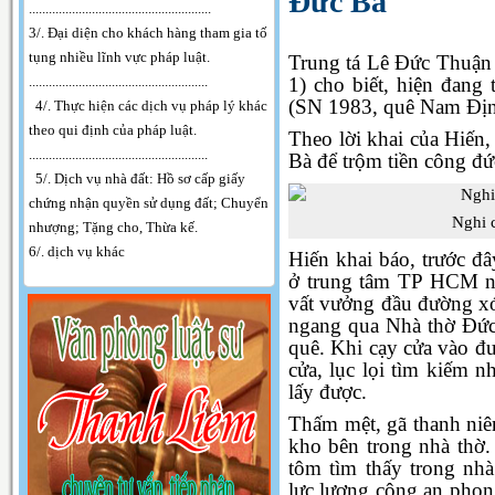
Đức Bà
.
......................................................
3/. Đại diện cho khách hàng tham gia tố
tụng nhiều lĩnh vực pháp luật.
Trung tá Lê Đức Thuận
......................................................
1) cho biết, hiện đan
(SN 1983, quê Nam Định
4/. Thực hiện các dịch vụ pháp lý khác
theo qui định của pháp luật.
Theo lời khai của Hiến
......................................................
Bà để trộm tiền công đứ
5/. Dịch vụ nhà đất: Hồ sơ cấp giấy
chứng nhận quyền sử dụng đất; Chuyển
Nghi 
nhượng; Tặng cho, Thừa kế.
6/. dịch vụ khác
Hiến khai báo, trước đ
ở trung tâm TP HCM nh
vất vưởng đầu đường xó 
ngang qua Nhà thờ Đức 
quê. Khi cạy cửa vào đư
cửa, lục lọi tìm kiếm n
lấy được.
Thấm mệt, gã thanh niên
kho bên trong nhà thờ.
tôm tìm thấy trong nhà
lực lượng công an phong