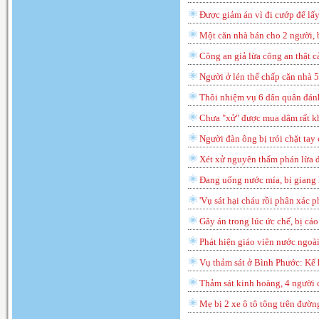
Được giảm án vì đi cướp để lấ
Một căn nhà bán cho 2 người, 
Công an giả lừa công an thật c
Người ở lén thế chấp căn nhà 5
Thôi nhiệm vụ 6 dân quân đán
Chưa "xử" được mua dâm rất kh
Người đàn ông bị trói chặt tay
Xét xử nguyên thẩm phán lừa đ
Đang uống nước mía, bị giang
'Vụ sát hại cháu rồi phân xác p
Gây án trong lúc ức chế, bị cá
Phát hiện giáo viên nước ngoài
Vụ thảm sát ở Bình Phước: Kế h
Thảm sát kinh hoàng, 4 người 
Mẹ bị 2 xe ô tô tông trên đườn