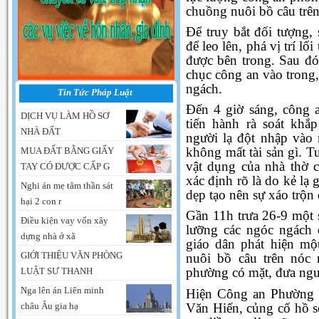
chuồng nuôi bồ câu trên
Để truy bắt đối tượng,
để leo lên, phá vị trí l
được bên trong. Sau đó
chục công an vào trong,
ngách.
Tin Tức Pháp Luật
Đến 4 giờ sáng, công 
DỊCH VỤ LÀM HỒ SƠ
tiến hành rà soát khắ
NHÀ ĐẤT
người lạ đột nhập vào
không mất tài sản gì. T
MUA ĐẤT BẰNG GIẤY
vật dụng của nhà thờ 
TAY CÓ ĐƯỢC CẤP G
xác định rõ là do kẻ lạ
Nghi án mẹ tâm thần sát
dẹp tạo nên sự xáo trộn 
hại 2 con r
Gần 11h trưa 26-9 một s
Điều kiện vay vốn xây
lưỡng các ngóc ngách 
dựng nhà ở xã
giáo dân phát hiện mộ
GIỚI THIỆU VĂN PHÒNG
nuôi bồ câu trên nóc 
phường có mặt, đưa ngườ
LUẬT SƯ THANH
Nga lên án Liên minh
Hiện Công an Phường 
Văn Hiến, củng cố hồ s
châu Âu gia hạ