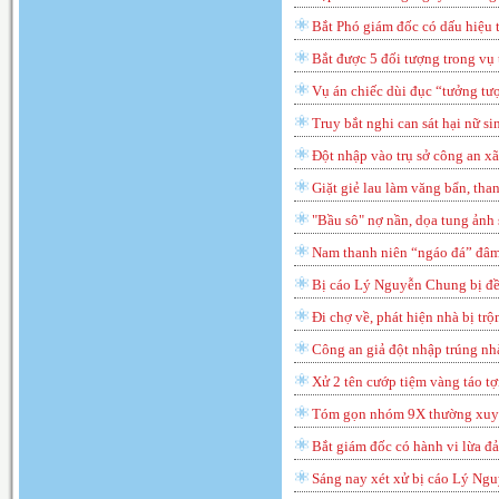
Bắt Phó giám đốc có dấu hiệu t
Bắt được 5 đối tượng trong vụ
Vụ án chiếc dùi đục “tưởng tượ
Truy bắt nghi can sát hại nữ si
Đột nhập vào trụ sở công an xã
Giặt giẻ lau làm văng bẩn, than
"Bầu sô" nợ nần, dọa tung ảnh 
Nam thanh niên “ngáo đá” đâ
Bị cáo Lý Nguyễn Chung bị đề
Đi chợ về, phát hiện nhà bị trộm
Công an giả đột nhập trúng nhà
Xử 2 tên cướp tiệm vàng táo t
Tóm gọn nhóm 9X thường xuyê
Bắt giám đốc có hành vi lừa đả
Sáng nay xét xử bị cáo Lý Ng