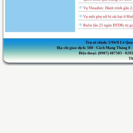
Vụ Vinashin: Hành trình gần 
Vụ một phụ nữ bị sát hại ở Bìn
Buôn lậu 25 ngàn ĐTDĐ, trị gi
Trụ sở chính: 5/94/8 Lê Qua
Địa chỉ giao dịch: 580 - Cách Mạng Tháng 8
Điện thoại: (0907) 487583 - 02
Th