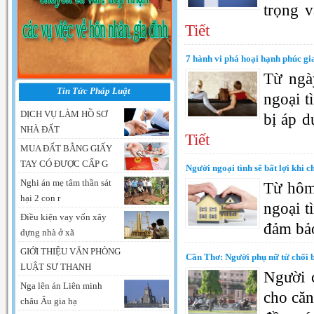
trọng v
Tiết
7 hành vi phá hoại hạnh phúc gia
Từ ngà
Tin Tức Pháp Luật
ngoại t
DỊCH VỤ LÀM HỒ SƠ
bị áp d
NHÀ ĐẤT
Tiết
MUA ĐẤT BẰNG GIẤY
TAY CÓ ĐƯỢC CẤP G
Người ngoại tình sẽ bất lợi khi ch
Nghi án mẹ tâm thần sát
Từ hôm 
hại 2 con r
ngoại t
Điều kiện vay vốn xây
đảm bảo
dựng nhà ở xã
GIỚI THIỆU VĂN PHÒNG
Cần Thơ: Người phụ nữ từ chối b
LUẬT SƯ THANH
Người 
Nga lên án Liên minh
cho căn
châu Âu gia hạ