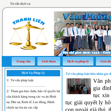
Tư vấn dịch vụ
Trang chủ
Giới thiệu
Dịch vụ pháp lý
Giải đá
Dịch Vụ Pháp Lý
Tư vấn pháp luật hôn nhân gia 
Văn ph
1/. Tư vấn pháp luật
.
.....................................................
gia đìn
2/. Tham gia bào chữa, bảo vệ quyền lợi
tục xin
của khách hàng trong các vụ án Hình
tục giải quyết ly h
sự, Dân sự, Kinh tế, Lao động, Hành
chính tại tòa án các cấp
con ngoài giá thú, 