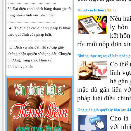
.
......................................................
3/. Đại diện cho khách hàng tham gia tố
Hồ sơ xin ly hôn
(2067)
tụng nhiều lĩnh vực pháp luật.
Nếu hai
......................................................
ly hôn 
4/. Thực hiện các dịch vụ pháp lý khác
kết hôn
theo qui định của pháp luật.
......................................................
rồi mới nộp đơn xin
5/. Dịch vụ nhà đất: Hồ sơ cấp giấy
chứng nhận quyền sử dụng đất; Chuyển
Những thực trạng về hôn nhân g
nhượng; Tặng cho, Thừa kế.
Có thể 
6/. dịch vụ khác
lĩnh vự
hệ gần 
mặc dù gắn liền vớ
pháp luật điều chỉn
Ông giáo già quyết ly hôn sau 
Cho là
với nh