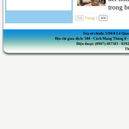
trong b
:
Trang
1
Trụ sở chính: 5/94/8 Lê Qua
Địa chỉ giao dịch: 580 - Cách Mạng Tháng 8
Điện thoại: (0907) 487583 - 02
Th