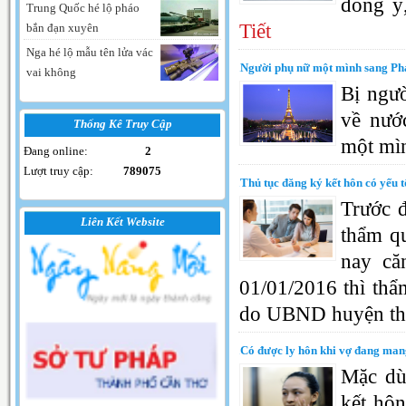
đồng ý,
Trung Quốc hé lộ pháo
Tiết
bắn đạn xuyên
Nga hé lộ mẫu tên lửa vác
Người phụ nữ một mình sang Phá
vai không
Bị ngườ
về nướ
Thống Kê Truy Cập
một mìn
Đang online:
2
Lượt truy cập:
789075
Thủ tục đăng ký kết hôn có yếu 
Trước đ
Liên Kết Website
thẩm q
nay că
01/01/2016 thì thẩ
do UBND huyện thự
Có được ly hôn khi vợ đang man
Mặc dù
kết hôn