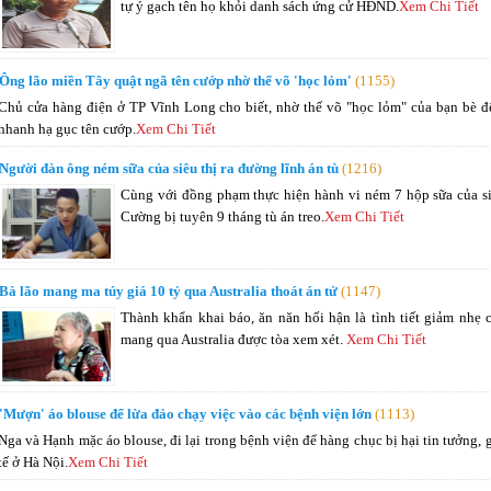
tự ý gạch tên họ khỏi danh sách ứng cử HĐND.
Xem Chi Tiết
Ông lão miền Tây quật ngã tên cướp nhờ thế võ 'học lỏm'
(1155)
Chủ cửa hàng điện ở TP Vĩnh Long cho biết, nhờ thế võ "học lỏm" của bạn bè để 
nhanh hạ gục tên cướp.
Xem Chi Tiết
Người đàn ông ném sữa của siêu thị ra đường lĩnh án tù
(1216)
Cùng với đồng phạm thực hiện hành vi ném 7 hộp sữa của s
Cường bị tuyên 9 tháng tù án treo.
Xem Chi Tiết
Bà lão mang ma túy giá 10 tỷ qua Australia thoát án tử
(1147)
Thành khẩn khai báo, ăn năn hối hận là tình tiết giảm nhẹ 
mang qua Australia được tòa xem xét.
Xem Chi Tiết
'Mượn' áo blouse để lừa đảo chạy việc vào các bệnh viện lớn
(1113)
Nga và Hạnh mặc áo blouse, đi lại trong bệnh viện để hàng chục bị hại tin tưởng, gi
tế ở Hà Nội.
Xem Chi Tiết