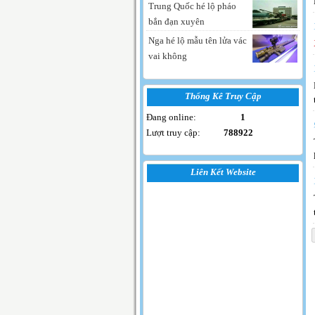
Trung Quốc hé lộ pháo
bắn đạn xuyên
Nga hé lộ mẫu tên lửa vác
vai không
Thống Kê Truy Cập
Đang online:
1
Lượt truy cập:
788922
Liên Kết Website