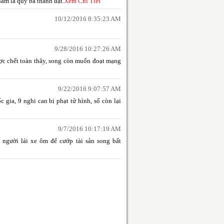
hầm là quý bà thành đạt.
Xem Chi Tiết
10/12/2016 8:35:23 AM
9/28/2016 10:27:26 AM
được chết toàn thây, song còn muốn đoạt mạng
9/22/2016 9:07:57 AM
ia, 9 nghi can bị phạt tử hình, số còn lại
9/7/2016 10:17:19 AM
 người lái xe ôm để cướp tài sản song bất