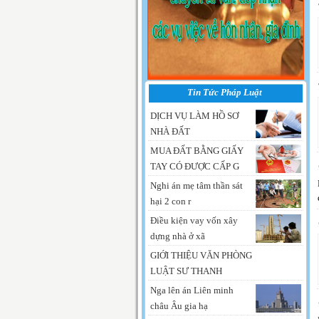
Tin Tức Pháp Luật
DỊCH VỤ LÀM HỒ SƠ
NHÀ ĐẤT
MUA ĐẤT BẰNG GIẤY
TAY CÓ ĐƯỢC CẤP G
Nghi án mẹ tâm thần sát
hại 2 con r
Điều kiện vay vốn xây
dựng nhà ở xã
GIỚI THIỆU VĂN PHÒNG
LUẬT SƯ THANH
Nga lên án Liên minh
châu Âu gia hạ