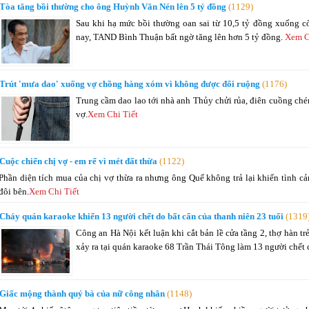
Tòa tăng bồi thường cho ông Huỳnh Văn Nén lên 5 tỷ đồng
(1129)
Sau khi hạ mức bồi thường oan sai từ 10,5 tỷ đồng xuống c
nay, TAND Bình Thuận bất ngờ tăng lên hơn 5 tỷ đồng.
Xem C
Trút 'mưa dao' xuống vợ chồng hàng xóm vì không được đổi ruộng
(1176)
Trung cầm dao lao tới nhà anh Thủy chửi rủa, điên cuồng ch
vợ.
Xem Chi Tiết
Cuộc chiến chị vợ - em rể vì mét đất thừa
(1122)
Phần diện tích mua của chị vợ thừa ra nhưng ông Quế không trả lại khiến tình cả
đôi bên.
Xem Chi Tiết
Cháy quán karaoke khiến 13 người chết do bất cẩn của thanh niên 23 tuổi
(1319
Công an Hà Nội kết luận khi cắt bản lề cửa tầng 2, thợ hàn tr
xảy ra tại quán karaoke 68 Trần Thái Tông làm 13 người chết 
Giấc mộng thành quý bà của nữ công nhân
(1148)