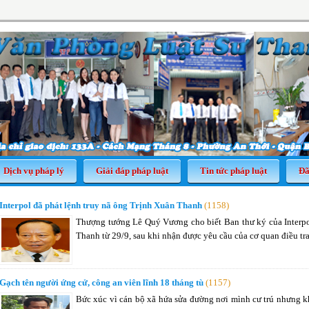
Dịch vụ pháp lý
Giải đáp pháp luật
Tin tức pháp luật
Đã
Interpol đã phát lệnh truy nã ông Trịnh Xuân Thanh
(1158)
Thượng tướng Lê Quý Vương cho biết Ban thư ký của Interpol
Thanh từ 29/9, sau khi nhận được yêu cầu của cơ quan điều tr
Gạch tên người ứng cử, công an viên lĩnh 18 tháng tù
(1157)
Bức xúc vì cán bộ xã hứa sửa đường nơi mình cư trú nhưng 