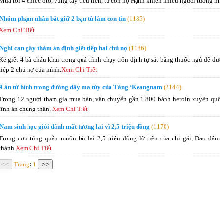
Mua tới 4 chiếc ôtô, vung tay tiêu tiền, từ con nợ Hạnh khiến nhiều người tưởng n
Nhóm phạm nhân bắt giữ 2 bạn tù làm con tin
(1185)
Xem Chi Tiết
Nghi can gây thảm án định giết tiếp hai chủ nợ
(1186)
Kẻ giết 4 bà cháu khai trong quá trình chạy trốn định tự sát bằng thuốc ngủ để 
tiếp 2 chủ nợ của mình.
Xem Chi Tiết
9 án tử hình trong đường dây ma túy của Tàng ‘Keangnam
(2144)
Trong 12 người tham gia mua bán, vận chuyển gần 1.800 bánh heroin xuyên quốc g
lĩnh án chung thân.
Xem Chi Tiết
Nam sinh học giỏi đánh mất tương lai vì 2,5 triệu đồng
(1170)
Trong cơn túng quẫn muốn bù lại 2,5 triệu đồng lỡ tiêu của chị gái, Đạo đâm
thành.
Xem Chi Tiết
:
Trang
1