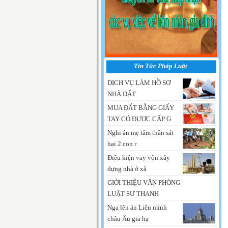
Tin Tức Pháp Luật
DỊCH VỤ LÀM HỒ SƠ
NHÀ ĐẤT
MUA ĐẤT BẰNG GIẤY
TAY CÓ ĐƯỢC CẤP G
Nghi án mẹ tâm thần sát
hại 2 con r
Điều kiện vay vốn xây
dựng nhà ở xã
GIỚI THIỆU VĂN PHÒNG
LUẬT SƯ THANH
Nga lên án Liên minh
châu Âu gia hạ