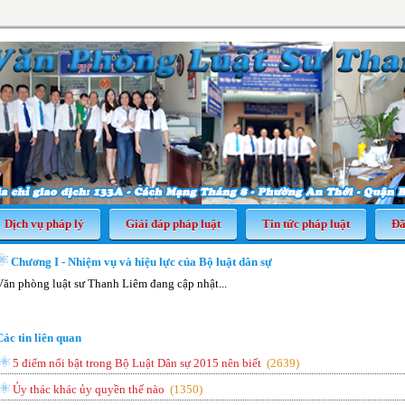
Dịch vụ pháp lý
Giải đáp pháp luật
Tin tức pháp luật
Đã
Chương I - Nhiệm vụ và hiệu lực của Bộ luật dân sự
Văn phòng luật sư Thanh Liêm đang cập nhật...
Các tin liên quan
5 điểm nổi bật trong Bộ Luật Dân sự 2015 nên biết
(
2639
)
Ủy thác khác ủy quyền thế nào
(
1350
)