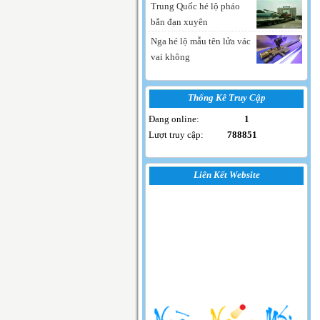
Trung Quốc hé lộ pháo
bắn đạn xuyên
Nga hé lộ mẫu tên lửa vác
vai không
Thống Kê Truy Cập
Đang online:
1
Lượt truy cập:
788851
Liên Kết Website