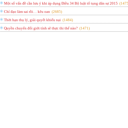
Một số vấn đề cần lưu ý khi áp dụng Điều 34 Bộ luật tố tụng dân sự 2015
(
147
Chỉ đạo làm sai rồi… kêu oan
(
2685
)
Thời hạn thụ lý, giải quyết khiếu nại
(
1484
)
Quyền chuyển đổi giới tính sẽ thực thi thế nào?
(
1471
)