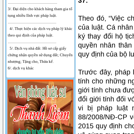
37.
.
......................................................
3/. Đại diện cho khách hàng tham gia tố
tụng nhiều lĩnh vực pháp luật.
Theo đó, “Việc ch
......................................................
của luật. Cá nhân
4/. Thực hiện các dịch vụ pháp lý khác
ký thay đổi hộ tị
theo qui định của pháp luật.
......................................................
quyền nhân thân 
5/. Dịch vụ nhà đất: Hồ sơ cấp giấy
quy định của bộ lu
chứng nhận quyền sử dụng đất; Chuyển
nhượng; Tặng cho, Thừa kế.
6/. dịch vụ khác
Trước đây, pháp l
tính cho những ng
giới tính chưa đư
đổi giới tính đối 
vi bị pháp luật
88/2008/NĐ-CP về 
2015 quy định cho