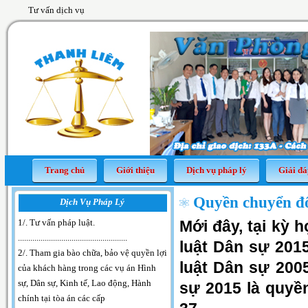
Tư vấn dịch vụ
Trang chủ
Giới thiệu
Dịch vụ pháp lý
Giải đá
Quyền chuyển đổi
Dịch Vụ Pháp Lý
1/. Tư vấn pháp luật
.
Mới đây, tại kỳ 
.....................................................
luật Dân sự 201
2/. Tham gia bào chữa, bảo vệ quyền lợi
luật Dân sự 200
của khách hàng trong các vụ án Hình
sự, Dân sự, Kinh tế, Lao động, Hành
sự 2015 là quyền
chính tại tòa án các cấp