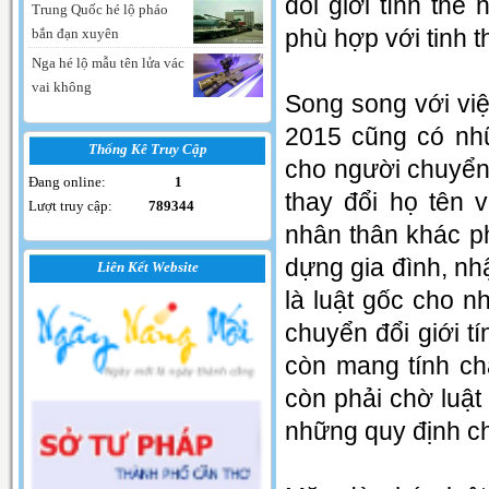
đổi giới tính thể 
Trung Quốc hé lộ pháo
phù hợp với tinh 
bắn đạn xuyên
Nga hé lộ mẫu tên lửa vác
vai không
Song song với việ
2015 cũng có nh
Thống Kê Truy Cập
cho người chuyển 
Đang online:
1
thay đổi họ tên 
Lượt truy cập:
789344
nhân thân khác p
dựng gia đình, n
Liên Kết Website
là luật gốc cho n
chuyển đổi giới t
còn mang tính chấ
còn phải chờ luật 
những quy định chi