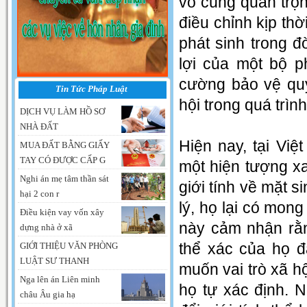
vô cùng quan trọn
điều chỉnh kịp th
phát sinh trong 
lợi của một bộ p
cường bảo vệ quy
Tin Tức Pháp Luật
hội trong quá trìn
DỊCH VỤ LÀM HỒ SƠ
NHÀ ĐẤT
Hiện nay, tại Việ
MUA ĐẤT BẰNG GIẤY
TAY CÓ ĐƯỢC CẤP G
một hiện tượng xa
Nghi án mẹ tâm thần sát
giới tính về mặt s
hại 2 con r
lý, họ lại có mon
Điều kiện vay vốn xây
này cảm nhận rằn
dựng nhà ở xã
thể xác của họ 
GIỚI THIỆU VĂN PHÒNG
LUẬT SƯ THANH
muốn vai trò xã hộ
Nga lên án Liên minh
họ tự xác định. 
châu Âu gia hạ