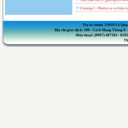
Chương I - Nhiệm vụ và hiệu lự
Trụ sở chính: 5/94/8 Lê Qua
Địa chỉ giao dịch: 580 - Cách Mạng Tháng 8
Điện thoại: (0907) 487583 - 02
Th