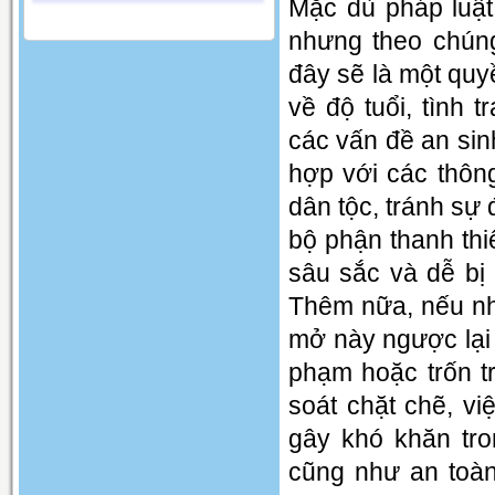
Mặc dù pháp luật
nhưng theo chúng 
đây sẽ là một quy
về độ tuổi, tình
các vấn đề an sin
hợp với các thôn
dân tộc, tránh sự đ
bộ phận thanh thi
sâu sắc và dễ bị
Thêm nữa, nếu nh
mở này ngược lại 
phạm hoặc trốn t
soát chặt chẽ, việ
gây khó khăn tro
cũng như an toàn